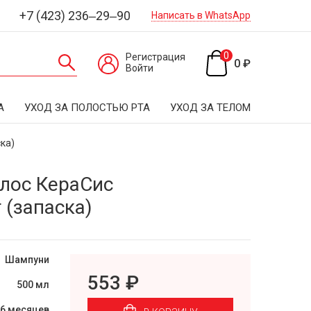
+7 (423) 236‒29‒90
Написать в WhatsApp
0
Регистрация
0 ₽
Войти
А
УХОД ЗА ПОЛОСТЬЮ РТА
УХОД ЗА ТЕЛОМ
ка)
лос КераСис
(запаска)
Шампуни
553 ₽
500 мл
6 месяцев