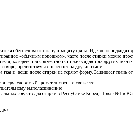
сителя обеспечивают полную защиту цвета. Идеально подходит дл
тиранное «обычным порошком», часто после стирки можно просто
тели, которые при совместной стирке осидают на других тканя
створе, препятствуя их переносу на другие ткани.
а ткани, вещи после стирки не теряют форму. Защищает ткань о
м и едва уловимый аромат чистоты и свежести.
и тщательному выполаскиванию.
тральных средств для стирки в Республике Корея). Товар №1 в Ю
др.)