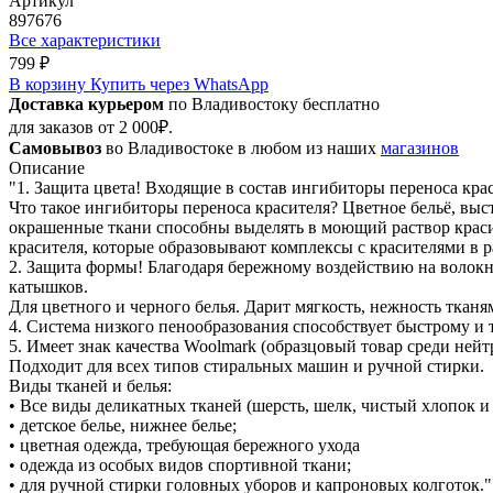
Артикул
897676
Все характеристики
799 ₽
В корзину
Купить через WhatsApp
Доставка курьером
по Владивостоку бесплатно
для заказов от 2 000₽.
Самовывоз
во Владивостоке в любом из наших
магазинов
Описание
"1. Защита цвета! Входящие в состав ингибиторы переноса кра
Что такое ингибиторы переноса красителя? Цветное бельё, выс
окрашенные ткани способны выделять в моющий раствор краси
красителя, которые образовывают комплексы с красителями в ра
2. Защита формы! Благодаря бережному воздействию на волокн
катышков.
Для цветного и черного белья. Дарит мягкость, нежность тканя
4. Система низкого пенообразования способствует быстрому 
5. Имеет знак качества Woolmark (образцовый товар среди ней
Подходит для всех типов стиральных машин и ручной стирки.
Виды тканей и белья:
• Все виды деликатных тканей (шерсть, шелк, чистый хлопок и 
• детское белье, нижнее белье;
• цветная одежда, требующая бережного ухода
• одежда из особых видов спортивной ткани;
• для ручной стирки головных уборов и капроновых колготок."