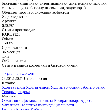
бактерий (кишечную, дизентирийную, синегнойную палочки,
сальмонеллу, клебсиеллу пневмонии, эндоспоры)
Обладает противогрибковым эффектом.
Характеристики
Артикул
620297
Страна производитель
Ю.КОРЕЯ
Объем
150 гр
Срок годности
36 месяцев
Тип
Отбеливатели
Сеть магазинов косметики и бытовой химии
+7 (423) 236‒29‒90
© 2012-2021 Unico, Россия
Каталог
Уход за телом
Уход за лицом
Уход за волосами
Забота о детях
Товары для дома
Магазин
О магазине
Доставка и оплата
Возврат товара
Адреса
магазинов
Политика конфиденциальности
Главная
Каталог
Кабинет