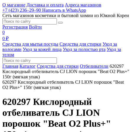
О магазине
Доставка и оплата
Адреса магазинов
+7 (423) 236‒29‒90
Написать в WhatsApp
Сеть магазинов косметики и бытовой химии из Южной Кореи
Регистрация
Войти
0
0 ₽
Средства для мытья посуды
Средства для стирки
Уход за
волосами
Уход за кожей лица
Уход за полостью рта
Уход за
телом
Главная
Каталог
Средства для стирки
Отбеливатели
620297
Кислородный отбеливатель CJ LION порошок "Beat O2 Plus+"
150г (мягкая упак)
620297 Кислородный отбеливатель CJ LION порошок "Beat
O2 Plus+" 150г (мягкая упак)
620297 Кислородный
отбеливатель CJ LION
порошок "Beat O2 Plus+"