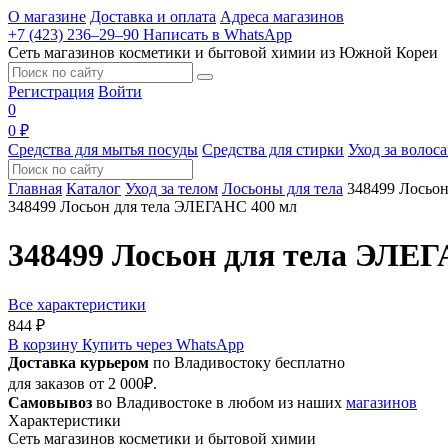
О магазине
Доставка и оплата
Адреса магазинов
+7 (423) 236‒29‒90
Написать в WhatsApp
Сеть магазинов косметики и бытовой химии из Южной Кореи
Регистрация
Войти
0
0 ₽
Средства для мытья посуды
Средства для стирки
Уход за волос
Главная
Каталог
Уход за телом
Лосьоны для тела
348499 Лосьо
348499 Лосьон для тела ЭЛЕГАНС 400 мл
348499 Лосьон для тела ЭЛЕ
Все характеристики
844 ₽
В корзину
Купить через WhatsApp
Доставка курьером
по Владивостоку бесплатно
для заказов от 2 000₽.
Самовывоз
во Владивостоке в любом из наших
магазинов
Характеристики
Сеть магазинов косметики и бытовой химии