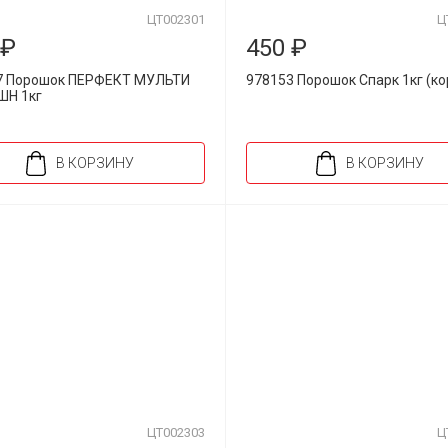
ЦТ002301
Ц
 ₽
450 ₽
7 Порошок ПЕРФЕКТ МУЛЬТИ
978153 Порошок Спарк 1кг (ко
Н 1кг
В КОРЗИНУ
В КОРЗИНУ
ЦТ002303
Ц