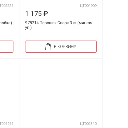
Т002221
ЦТ001909
1 175 ₽
робка)
978214 Порошок Спарк 3 кг (мягкая
уп.)
В КОРЗИНУ
Т001911
ЦТ002310