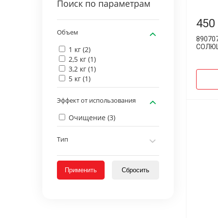
Поиск по параметрам
450
Объем
89070
СОЛЮШ
1 кг (
2
)
2,5 кг (
1
)
3,2 кг (
1
)
5 кг (
1
)
Эффект от использования
Очищение (
3
)
Тип
Применить
Сбросить