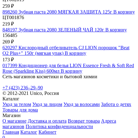
259 ₽
898260 Зубная паста 2080 МЯГКАЯ ЗАЩИТА 125г
В корзину
ЦТ001876
219 ₽
848197 Зубная паста 2080 ЗЕЛЕНЫЙ ЧАЙ 120г
В корзину
156485
269 ₽
620297 Кислородный отбеливатель CJ LION порошок "Beat
O2 Plus+" 150г (мягкая упак)
В корзину
173 ₽
017399 Кондиционер для белья LION Essence Fresh & Soft Red
Rose (Sparkling Kiss) 600мл
В корзину
Сеть магазинов косметики и бытовой химии
+7 (423) 236‒29‒90
© 2012-2021 Unico, Россия
Каталог
Уход за телом
Уход за лицом
Уход за волосами
Забота о детях
Товары для дома
Магазин
О магазине
Доставка и оплата
Возврат товара
Адреса
магазинов
Политика конфиденциальности
Главная
Каталог
Кабинет
0