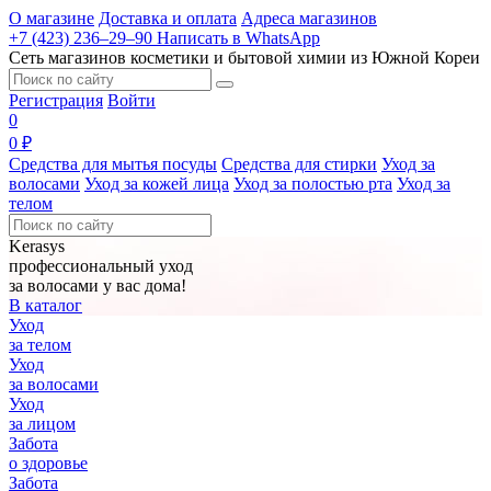
О магазине
Доставка и оплата
Адреса магазинов
+7 (423) 236‒29‒90
Написать в WhatsApp
Сеть магазинов косметики и бытовой химии из Южной Кореи
Регистрация
Войти
0
0 ₽
Средства для мытья посуды
Средства для стирки
Уход за
волосами
Уход за кожей лица
Уход за полостью рта
Уход за
телом
Kerasys
профессиональный уход
за волосами у вас дома!
В каталог
Уход
за телом
Уход
за волосами
Уход
за лицом
Забота
о здоровье
Забота