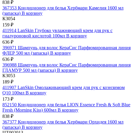
838 ₽
367353 Кондиционер для белья Хербмари Камелия 1600 мл
(запаска)
В корзину
К3054
159 ₽
411914 LanSkin Глубоко увлажняющий крем для рук с
гиалуроновой кислотой 100мл
В корзину
636 ₽
396971 Шампунь для волос КераСис Парфюмированная линия
ФЛЕР 500 мл (запаска)
В корзину
636 ₽
396988 Шампунь для волос КераСис Парфюмированная линия
ГЛАМУР 500 мл (запаска)
В корзину
К3053
189 ₽
411907 LanSkin Омолаживающий крем для рук с коэнзимом
Q10 100мл
В корзину
173 ₽
852150 Кондиционер для белья LION Essence Fresh & Soft Blue
Fresh (Morning Kiss) 600мл
В корзину
838 ₽
367377 Кондиционер для белья Хербмари Орхидея 1600 мл
(запаска)
В корзину
ЦТ002013